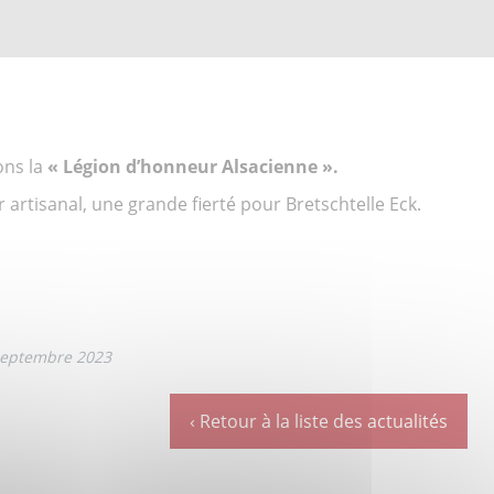
ons la
« Légion d’honneur Alsacienne ».
 artisanal, une grande fierté pour Bretschtelle Eck.
 septembre 2023
‹ Retour à la liste
des actualités