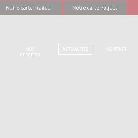
Notre carte
Traiteur
Notre carte
Pâques
NOS
ACTUALITÉS
CONTACT
RECETTES