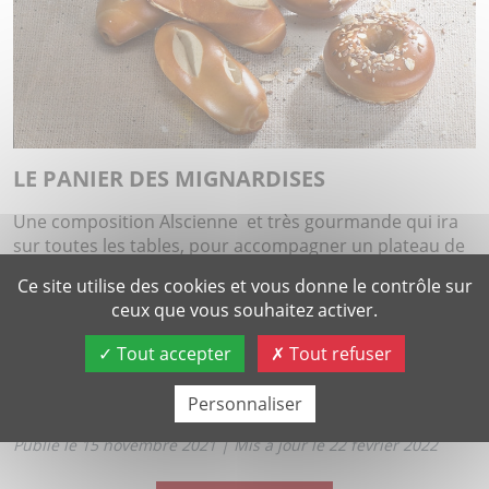
LE PANIER DES MIGNARDISES
Une composition Alscienne et très gourmande qui ira
sur toutes les tables, pour accompagner un plateau de
charcuterie, de fromages ..
Ce site utilise des cookies et vous donne le contrôle sur
Assortiment de pains bretzel et petites bretzels-
ceux que vous souhaitez activer.
20 pièces
Tout accepter
Tout refuser
18.90€ le panier
Personnaliser
Publié le 15 novembre 2021
| Mis à jour le 22 février 2022